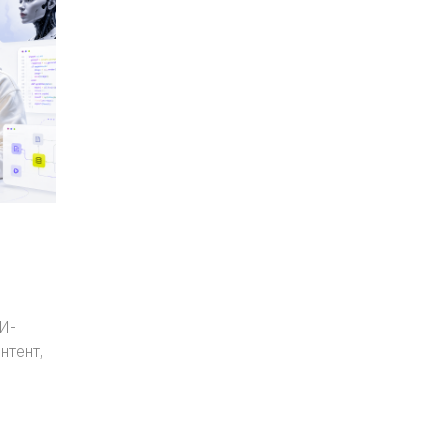
И-
нтент,