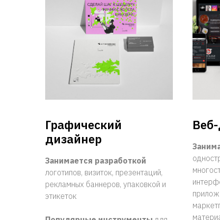
Графический
Веб-
дизайнер
Заним
одност
Занимается разработкой
многост
логотипов, визиток, презентаций,
интерф
рекламных баннеров, упаковкой и
приложе
этикеток
маркет
матери
Популярные инструменты
для