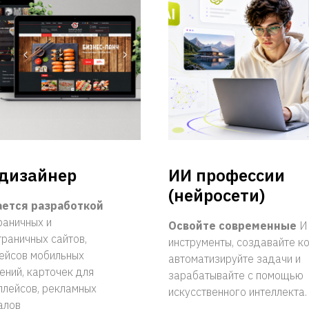
дизайнер
ИИ профессии
(нейросети)
ается разработкой
раничных и
Освойте современные
И
раничных сайтов,
инструменты, создавайте ко
ейсов мобильных
автоматизируйте задачи и
ний, карточек для
зарабатывайте с помощью
плейсов, рекламных
искусственного интеллекта.
алов